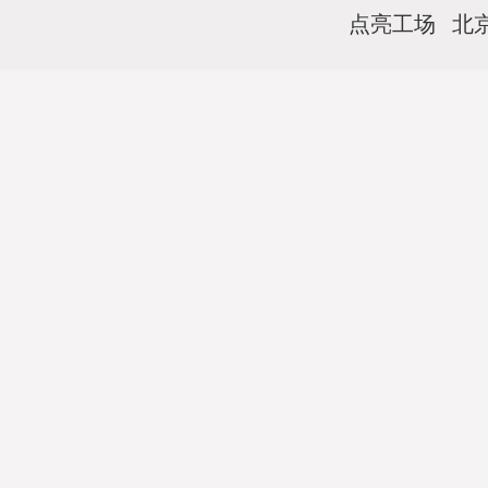
香港百度SEO
澳门百度SEO
新疆百度SEO
点亮工场 北
辽宁百度SEO
河北百度SEO
山东百度SEO
海南百度SEO
云南百度SEO
贵州百度SEO
山西百度SEO
陕西百度SEO
甘肃百度SEO